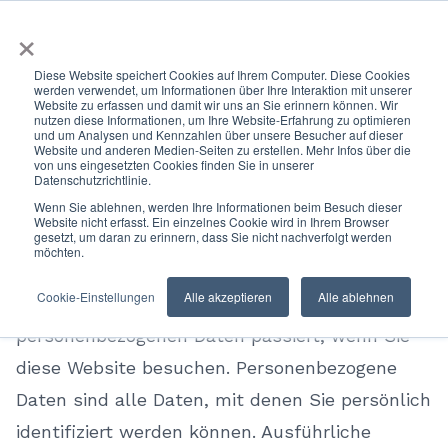
×
Diese Website speichert Cookies auf Ihrem Computer. Diese Cookies
werden verwendet, um Informationen über Ihre Interaktion mit unserer
Website zu erfassen und damit wir uns an Sie erinnern können. Wir
nutzen diese Informationen, um Ihre Website-Erfahrung zu optimieren
1. Datenschutz auf einen
und um Analysen und Kennzahlen über unsere Besucher auf dieser
Website und anderen Medien-Seiten zu erstellen. Mehr Infos über die
von uns eingesetzten Cookies finden Sie in unserer
Datenschutzrichtlinie.
Blick
Wenn Sie ablehnen, werden Ihre Informationen beim Besuch dieser
Website nicht erfasst. Ein einzelnes Cookie wird in Ihrem Browser
gesetzt, um daran zu erinnern, dass Sie nicht nachverfolgt werden
Allgemeine Hinweise
möchten.
Die folgenden Hinweise geben einen einfachen
Cookie-Einstellungen
Alle akzeptieren
Alle ablehnen
Überblick darüber, was mit Ihren
personenbezogenen Daten passiert, wenn Sie
diese Website besuchen. Personenbezogene
Daten sind alle Daten, mit denen Sie persönlich
identifiziert werden können. Ausführliche